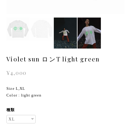
Violet sun ロンT light green
¥4,000
Size L,XL
Color : light green
種類