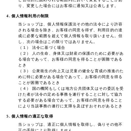
り、変更した場合にはお客様に通知又は公表します。
4. 個人情報利用の制限
当ショップは、個人情報保護法その他の法令により許容
される場合を除き、お客様の同意を得ず、利用目的の達
成に必要な範囲を超えて個人情報を取り扱いません。但
し、次の場合はこの限りではありません。
（１） 法令に基づく場合
（２） 人の生命、身体又は財産の保護のために必要があ
る場合であって、お客様の同意を得ることが困難である
とき
（３） 公衆衛生の向上又は児童の健全な育成の推進のた
めに特に必要がある場合であって、お客様の同意を得る
ことが困難であるとき
（４） 国の機関もしくは地方公共団体又はその委託を受
けた者が法令の定める事務を遂行することに対して協力
する必要がある場合であって、お客様の同意を得ること
により当該事務の遂行に支障を及ぼすおそれがあるとき
5. 個人情報の適正な取得
当ショップは、適正に個人情報を取得し、偽りその他不
正の手段により取得しません。